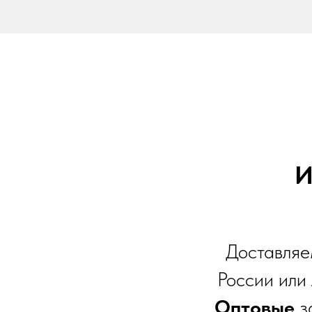
И
Доставляе
России или
Оптовые
з