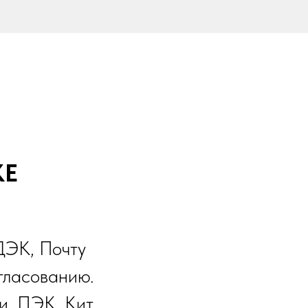
КЕ
ДЭК, Почту
гласованию.
и, ПЭК, Кит,